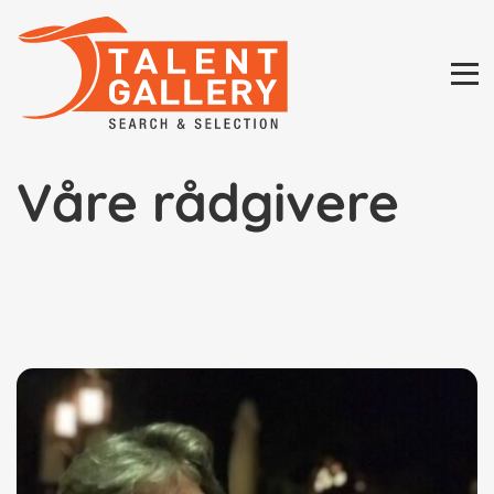
Skip
to
content
Våre rådgivere